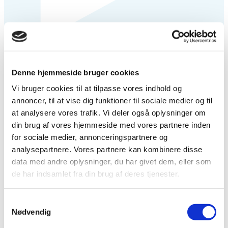
RAB-registreret KST-terapeut 2/2016 og jeg
følger løbende opfølgende kurser for at
bibeholde og udbygge min viden på det
Denne hjemmeside bruger cookies
område, sidste foreløbig 9/2020
Vi bruger cookies til at tilpasse vores indhold og
annoncer, til at vise dig funktioner til sociale medier og til
at analysere vores trafik. Vi deler også oplysninger om
din brug af vores hjemmeside med vores partnere inden
for sociale medier, annonceringspartnere og
analysepartnere. Vores partnere kan kombinere disse
data med andre oplysninger, du har givet dem, eller som
de har indsamlet fra din brug af deres tjenester.
Samtykkevalg
Nødvendig