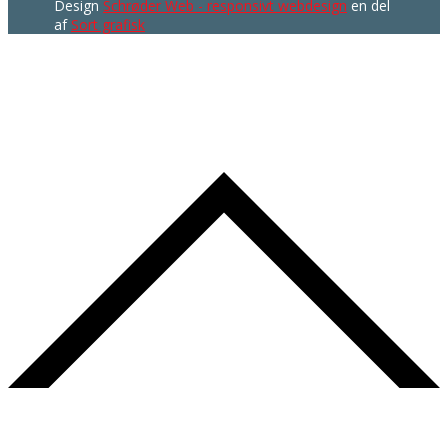
Design
Schrøder Web - responsivt webdesign
en del
af
Sort grafisk