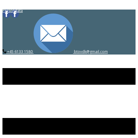
Persondata
​+45 6133 1580
​btovdk@gmail.com