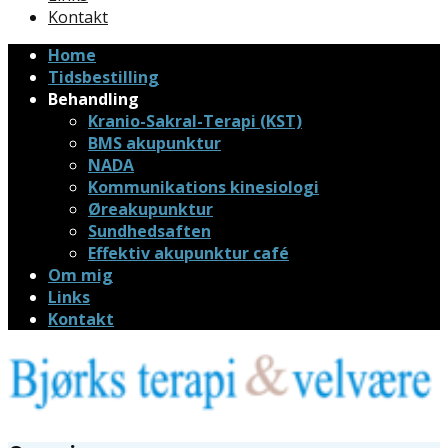
Kontakt
Home
Tidsbestilling
Behandling
Kranio-Sakral-Terapi (KST)
BMS akupunktur
NADA
Kommunikations kinesiologi
Øreakupunktur
Sundhedsaften
Effektiv akupunktur café
Om mig
Links
Kontakt